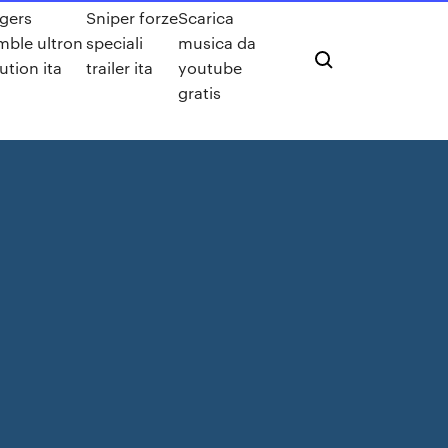
gers
Sniper forze
Scarica
mble ultron
speciali
musica da
ution ita
trailer ita
youtube
gratis