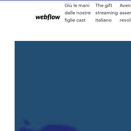
Giù le mani
The gift
Aven
dalle nostre
streaming
asse
figlie cast
italiano
revol