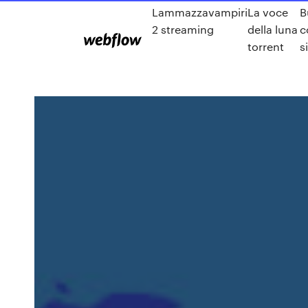
Lammazzavampiri
La voce
B
2 streaming
della luna
c
torrent
s