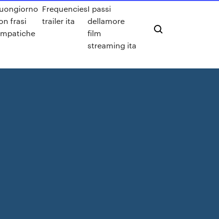
uongiorno
Frequencies
I passi
on frasi
trailer ita
dellamore
impatiche
film
streaming ita