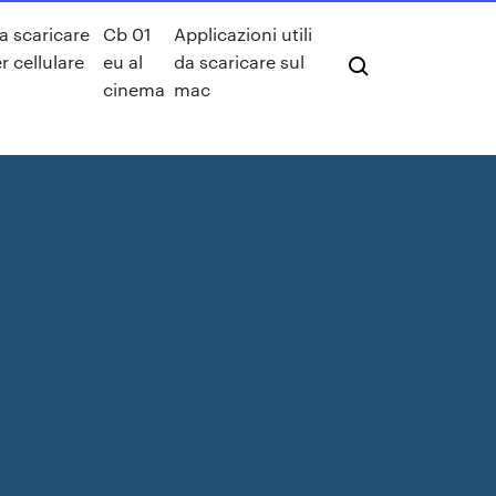
a scaricare
Cb 01
Applicazioni utili
r cellulare
eu al
da scaricare sul
cinema
mac