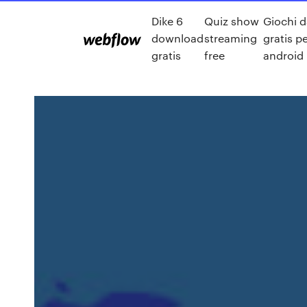
Dike 6
Quiz show
Giochi d
download
streaming
gratis pe
gratis
free
android