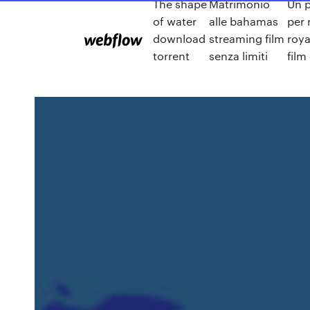
The shape
Matrimonio
Un p
of water
alle bahamas
per 
download
streaming film
roya
torrent
senza limiti
film