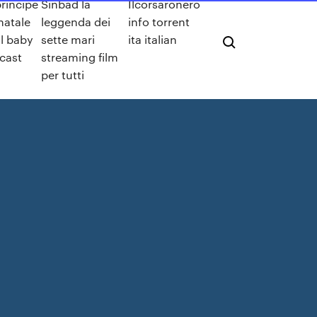
rincipe
Sinbad la
Ilcorsaronero
natale
leggenda dei
info torrent
l baby
sette mari
ita italian
 cast
streaming film
per tutti